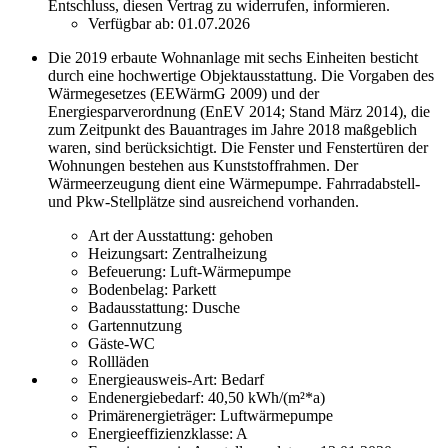
Entschluss, diesen Vertrag zu widerrufen, informieren.
Verfügbar ab:
01.07.2026
Die 2019 erbaute Wohnanlage mit sechs Einheiten besticht
durch eine hochwertige Objektausstattung. Die Vorgaben des
Wärmegesetzes (EEWärmG 2009) und der
Energiesparverordnung (EnEV 2014; Stand März 2014), die
zum Zeitpunkt des Bauantrages im Jahre 2018 maßgeblich
waren, sind berücksichtigt. Die Fenster und Fenstertüren der
Wohnungen bestehen aus Kunststoffrahmen. Der
Wärmeerzeugung dient eine Wärmepumpe. Fahrradabstell-
und Pkw-Stellplätze sind ausreichend vorhanden.
Art der Ausstattung:
gehoben
Heizungsart:
Zentralheizung
Befeuerung:
Luft-Wärmepumpe
Bodenbelag:
Parkett
Badausstattung:
Dusche
Gartennutzung
Gäste-WC
Rollläden
Energieausweis-Art:
Bedarf
Endenergiebedarf:
40,50 kWh/(m²*a)
Primärenergieträger:
Luftwärmepumpe
Energieeffizienzklasse:
A