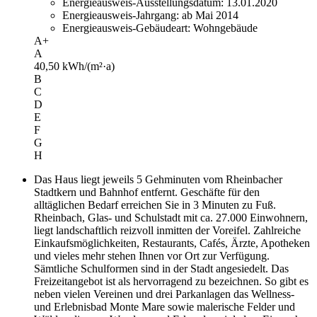
Energieausweis-Ausstellungsdatum:
13.01.2020
Energieausweis-Jahrgang:
ab Mai 2014
Energieausweis-Gebäudeart:
Wohngebäude
A+
A
40,50
kWh/(m²·a)
B
C
D
E
F
G
H
Das Haus liegt jeweils 5 Gehminuten vom Rheinbacher
Stadtkern und Bahnhof entfernt. Geschäfte für den
alltäglichen Bedarf erreichen Sie in 3 Minuten zu Fuß.
Rheinbach, Glas- und Schulstadt mit ca. 27.000 Einwohnern,
liegt landschaftlich reizvoll inmitten der Voreifel. Zahlreiche
Einkaufsmöglichkeiten, Restaurants, Cafés, Ärzte, Apotheken
und vieles mehr stehen Ihnen vor Ort zur Verfügung.
Sämtliche Schulformen sind in der Stadt angesiedelt. Das
Freizeitangebot ist als hervorragend zu bezeichnen. So gibt es
neben vielen Vereinen und drei Parkanlagen das Wellness-
und Erlebnisbad Monte Mare sowie malerische Felder und