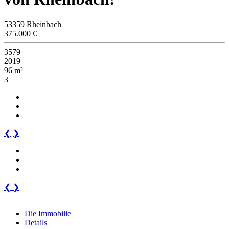
53359 Rheinbach
375.000 €
3579
2019
96 m²
3
❮
❯
❮
❯
Die Immobilie
Details